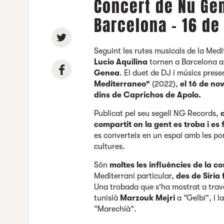
Concert de Nu Ge
Barcelona - 16 d
Seguint les rutes musicals de la Medi
Lucio Aquilina
tornen a Barcelona a
Genea
. El duet de DJ i músics prese
Mediterraneo"
(2022),
el 16 de no
dins de Caprichos de Apolo.
Publicat pel seu segell NG Records,
a
compartit on la gent es troba i es
es converteix en un espai amb les port
cultures.
Són
moltes les influències de la co
Mediterrani particular,
des de Síria 
Una trobada que s'ha mostrat a travé
tunisià
Marzouk Mejri
a “Gelbi”, i 
“Marechià”.