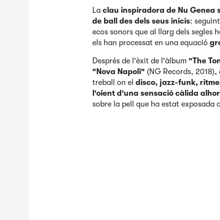
La
clau inspiradora de Nu Genea s
de ball des dels seus inicis
: seguint
ecos sonors que al llarg dels segles h
els han processat en una equació
gr
Després de l'èxit de l'àlbum
"The Ton
"Nova Napoli"
(NG Records, 2018), 
treball on el
disco, jazz-funk, ritm
l'oient d'una sensació càlida alho
sobre la pell que ha estat exposada a