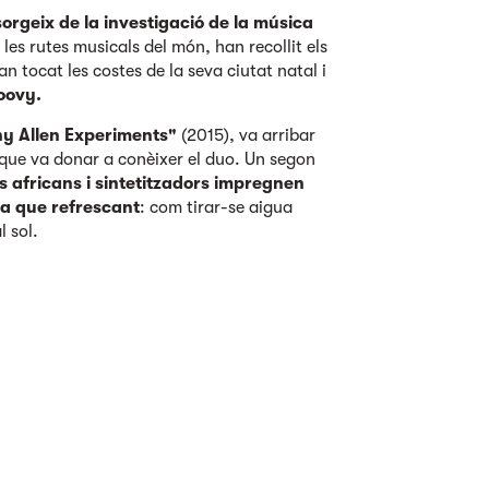
orgeix de la investigació de la música
 les rutes musicals del món, han recollit els
an tocat les costes de la seva ciutat natal i
oovy
.
y Allen Experiments"
(2015), va arribar
que va donar a conèixer el duo. Un segon
es africans i sintetitzadors impregnen
ra que refrescant
: com tirar-se aigua
l sol.