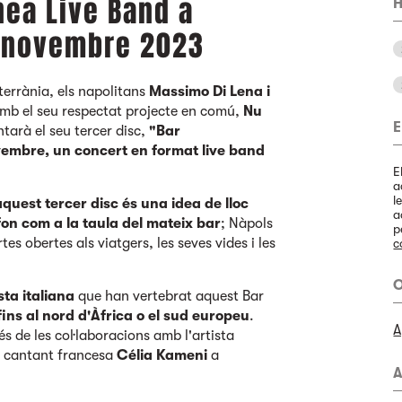
nea Live Band a
H
e novembre 2023
terrània, els napolitans
Massimo Di Lena i
mb el seu respectat projecte en comú,
Nu
E
ntarà el seu tercer disc,
"Bar
vembre, un concert en format live band
E
a
l
quest tercer disc és una idea de lloc
a
 fon com a la taula del mateix bar
; Nàpols
p
es obertes als viatgers, les seves vides i les
c
O
sta italiana
que han vertebrat aquest Bar
fins al nord d'Àfrica o el sud europeu
.
A
s de les col·laboracions amb l'artista
la cantant francesa
Célia Kameni
a
A