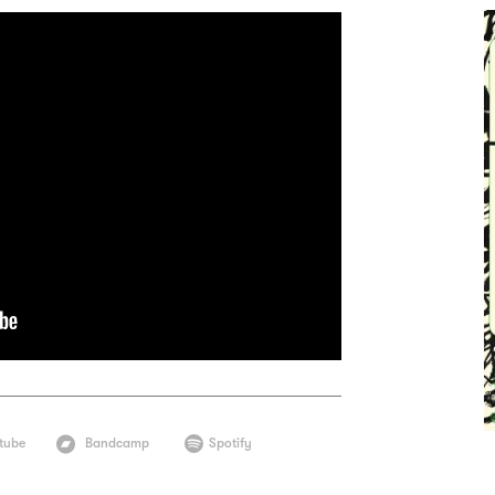
tube
Bandcamp
Spotify