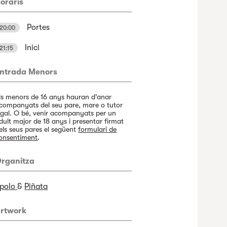
oraris
Portes
20:00
Inici
21:15
ntrada Menors
ls menors de 16 anys hauran d'anar
companyats del seu pare, mare o tutor
egal. O bé, venir acompanyats per un
dult major de 18 anys i presentar firmat
els seus pares el següent
formulari de
onsentiment
.
rganitza
polo
&
Piñata
rtwork