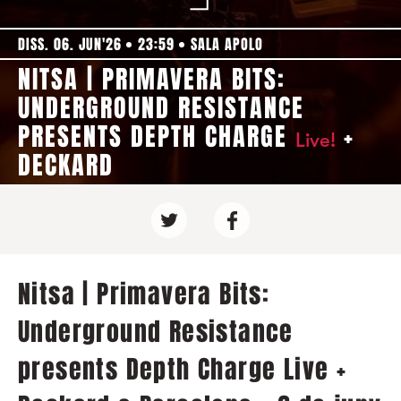
DISS. 06. JUN'26
23:59
SALA APOLO
NITSA | PRIMAVERA BITS:
UNDERGROUND RESISTANCE
PRESENTS DEPTH CHARGE
+
Live!
DECKARD
Nitsa | Primavera Bits:
Underground Resistance
presents Depth Charge Live +