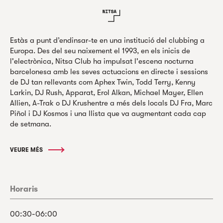
Estàs a punt d’endinsar-te en una institució del clubbing a
Europa. Des del seu naixement el 1993, en els inicis de
l'electrònica, Nitsa Club ha impulsat l'escena nocturna
barcelonesa amb les seves actuacions en directe i sessions
de DJ tan rellevants com Aphex Twin, Todd Terry, Kenny
Larkin, DJ Rush, Apparat, Erol Alkan, Michael Mayer, Ellen
Allien, A-Trak o DJ Krushentre a més dels locals DJ Fra, Marc
Piñol i DJ Kosmos i una llista que va augmentant cada cap
de setmana.
VEURE MÉS
Horaris
00:30-06:00