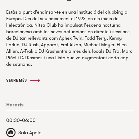
Estàs a punt d’endinsar-te en una institució del clubbing a
Europa. Des del seu naixement el 1993, en els inicis de
l'electrònica, Nitsa Club ha impulsat l'escena nocturna
barcelonesa amb les seves actuacions en directe i sessions
de DJ tan rellevants com Aphex Twin, Todd Terry, Kenny
Larkin, DJ Rush, Apparat, Erol Alkan, Michael Mayer, Ellen
Allien, A-Trak o DJ Krushentre a més dels locals DJ Fra, Marc
Piñol i DJ Kosmos i una llista que va augmentant cada cap
de setmana.
VEURE MÉS
Horaris
00:30-06:00
Sala Apolo