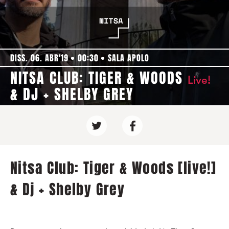
DISS. 06. ABR'19
00:30
SALA APOLO
NITSA CLUB: TIGER & WOODS
Live!
& DJ + SHELBY GREY
Nitsa Club: Tiger & Woods [live!]
& Dj + Shelby Grey