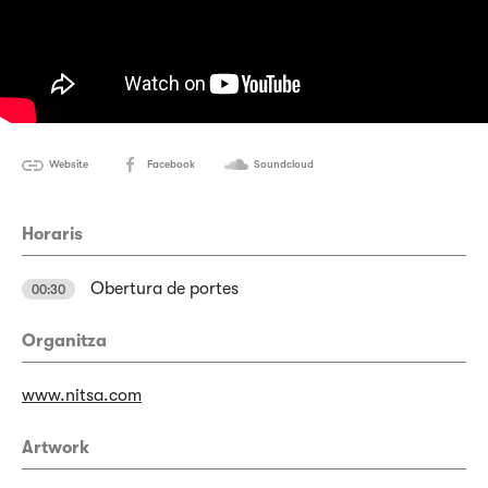
Website
Facebook
Soundcloud
Horaris
Obertura de portes
00:30
Organitza
www.nitsa.com
Artwork