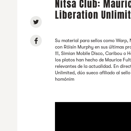
Nitsa Club: Mauri
Liberation Unlimit
Su material para sellos como Warp, 
con Róisín Murphy en sus últimas pr
!!!, Simian Mobile Disco, Caribou o 
los platos han hecho de Maurice Ful
relevantes de la actualidad. En dir
Unlimited, dúo sueco afiliado al sel
homónim