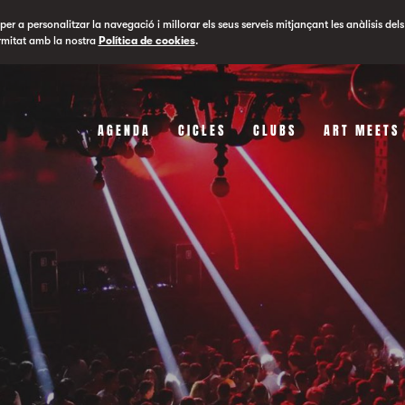
er a personalitzar la navegació i millorar els seus serveis mitjançant les anàlisis dels
rmitat amb la nostra
Política de cookies
.
AGENDA
CICLES
CLUBS
ART MEETS