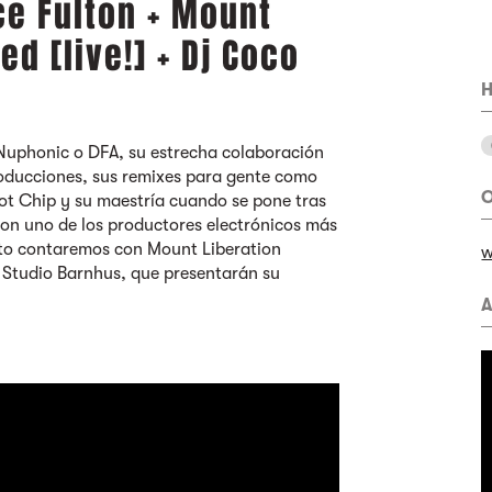
ce Fulton + Mount
ed [live!] + Dj Coco
H
Nuphonic o DFA, su estrecha colaboración
oducciones, sus remixes para gente como
O
Hot Chip y su maestría cuando se pone tras
ton uno de los productores electrónicos más
ecto contaremos con Mount Liberation
w
lo Studio Barnhus, que presentarán su
A