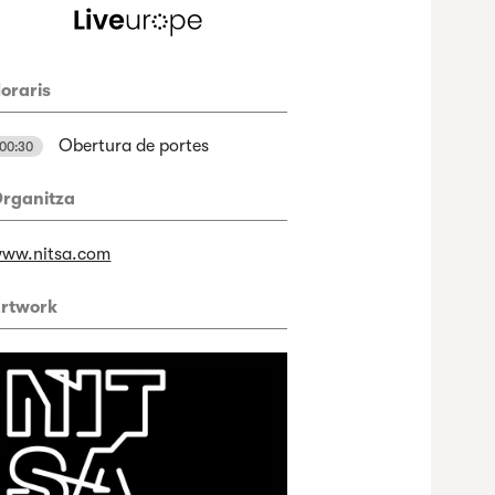
oraris
Obertura de portes
00:30
rganitza
ww.nitsa.com
rtwork