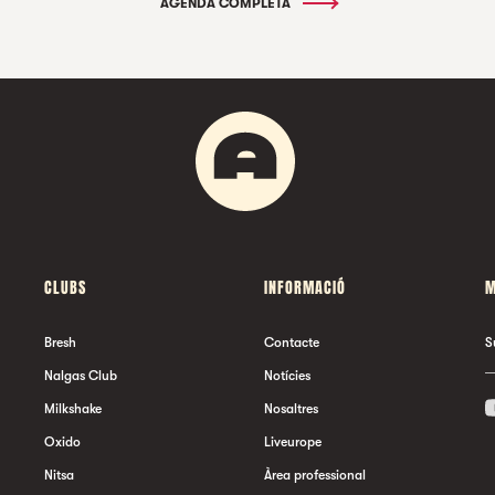
AGENDA COMPLETA
CLUBS
INFORMACIÓ
M
Bresh
Contacte
S
Nalgas Club
Notícies
Milkshake
Nosaltres
Oxido
Liveurope
Nitsa
Àrea professional