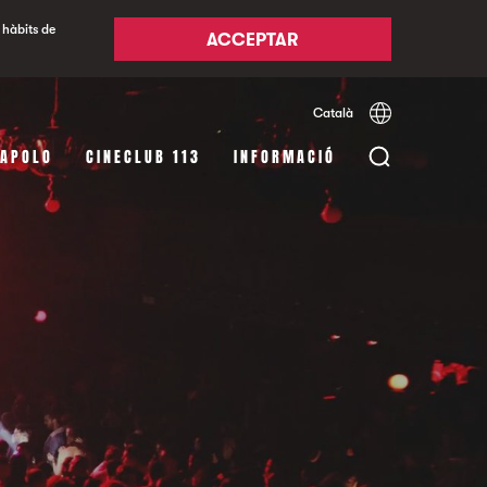
 hàbits de
ACCEPTAR
Català
Español
English
 APOLO
CINECLUB 113
INFORMACIÓ