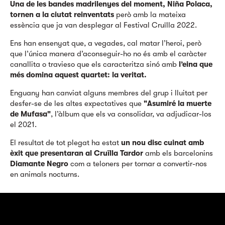
Una de les bandes madrilenyes del moment, Niña Polaca,
tornen a la ciutat reinventats
però amb la mateixa
essència que ja van desplegar al Festival Cruïlla 2022.
Ens han ensenyat que, a vegades, cal matar l’heroi, però
que l’única manera d’aconseguir-ho no és amb el caràcter
canallita o travieso que els caracteritza sinó amb
l’eina que
més domina aquest quartet: la veritat.
Enguany han canviat alguns membres del grup i lluitat per
desfer-se de les altes expectatives que
"Asumiré la muerte
de Mufasa"
, l’àlbum que els va consolidar, va adjudicar-los
el 2021.
El resultat de tot plegat ha estat
un nou disc cuinat amb
èxit que presentaran al Cruïlla Tardor
amb els barcelonins
Diamante Negro
com a teloners per tornar a convertir-nos
en animals nocturns.