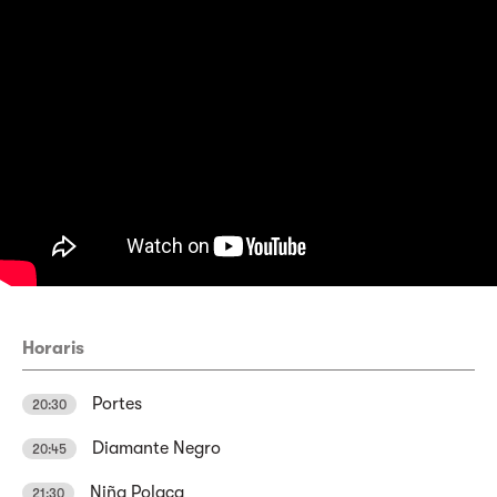
Horaris
Portes
20:30
Diamante Negro
20:45
Niña Polaca
21:30