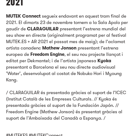
2021
MUTEK Connect
segueix endavant en aquest tram final de
2021. El dimarts 23 de novembre tornem a la Sala Apolo per
gaudir de
CLARAGUILAR
presentant l'estrena mundial del
seu show en directe (originalment programat per al festival
MUTEK.ES + AR 2021 el passat mes de maig); de l'aclamat
artista canadenc
Mathew Jonson
presentant l'estrena
europea de
Freedom Engine
, el seu nou projecte llançat i
editat per Dekmantel; i de l'artista japonesa
Kyoka
presentant a Barcelona el seu nou directe audiovisual
'Water', desenvolupat al costat de Nobuko Hori i Myoung
Kang.
/ CLARAGUILAR és presentada gràcies al suport de l'ICEC
(Institut Català de les Empreses Culturals. // Kyoka és
presentada gràcies al suport de la Fundación Japón. //
Freedom Engine (Mathew Jonson) és presentat gràcies al
suport de l'Ambaixada del Canadà a Espanya. /
#MUTEKES
#MUTEKConnect