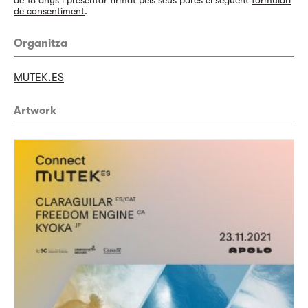
de 18 anys i presentar firmat pels seus pares el següent
formulari
de consentiment
.
Organitza
MUTEK.ES
Artwork