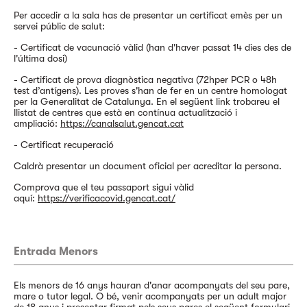
Per accedir a la sala has de presentar un certificat emès per un
servei públic de salut:
- Certificat de vacunació vàlid (han d'haver passat 14 dies des de
l'última dosi)
- Certificat de prova diagnòstica negativa (72hper PCR o 48h
test d’antígens). Les proves s'han de fer en un centre homologat
per la Generalitat de Catalunya. En el següent link trobareu el
llistat de centres que està en contínua actualització i
ampliació:
https://canalsalut.gencat.cat
- Certificat recuperació
Caldrà presentar un document oficial per acreditar la persona.
Comprova que el teu passaport sigui vàlid
aquí:
https://verificacovid.gencat.cat/
Entrada Menors
Els menors de 16 anys hauran d'anar acompanyats del seu pare,
mare o tutor legal. O bé, venir acompanyats per un adult major