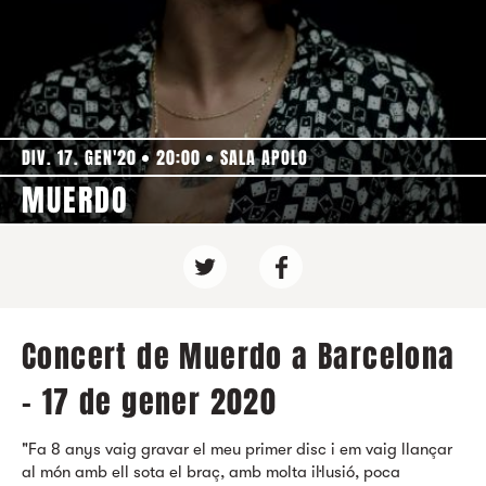
DIV. 17. GEN'20
20:00
SALA APOLO
MUERDO
Concert de Muerdo a Barcelona
- 17 de gener 2020
"Fa 8 anys vaig gravar el meu primer disc i em vaig llançar
al món amb ell sota el braç, amb molta il·lusió, poca