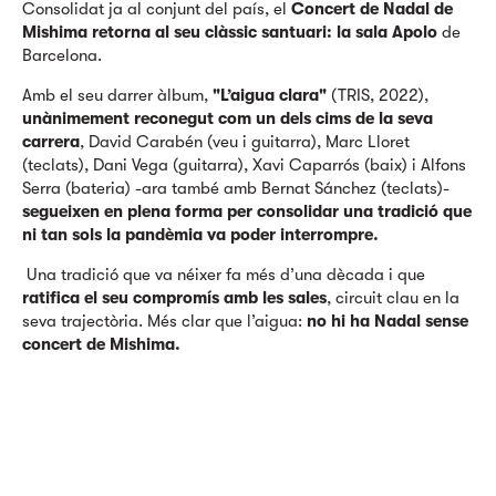
Consolidat ja al conjunt del país, el
Concert de Nadal de
Mishima retorna al seu clàssic santuari: la sala Apolo
de
Barcelona.
Amb el seu darrer àlbum,
"L’aigua clara"
(TRIS, 2022),
unànimement reconegut com un dels cims de la seva
carrera
, David Carabén (veu i guitarra), Marc Lloret
(teclats), Dani Vega (guitarra), Xavi Caparrós (baix) i Alfons
Serra (bateria) -ara també amb Bernat Sánchez (teclats)-
segueixen en plena forma per consolidar una tradició que
ni tan sols la pandèmia va poder interrompre.
Una tradició que va néixer fa més d’una dècada i que
ratifica el seu compromís amb les sales
, circuit clau en la
seva trajectòria. Més clar que l’aigua:
no hi ha Nadal sense
concert de Mishima.