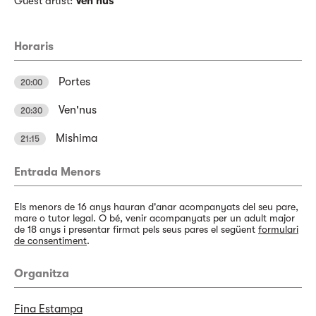
Guest artist:
Ven'nus
Horaris
Portes
20:00
Ven'nus
20:30
Mishima
21:15
Entrada Menors
Els menors de 16 anys hauran d'anar acompanyats del seu pare,
mare o tutor legal. O bé, venir acompanyats per un adult major
de 18 anys i presentar firmat pels seus pares el següent
formulari
de consentiment
.
Organitza
Fina Estampa