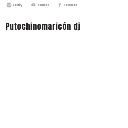
Spotify
Youtube
Facebook
Putochinomaricón dj