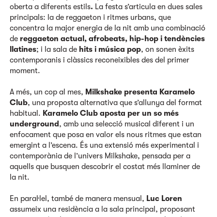
oberta a diferents estils
.
La festa s’articula en dues sales
principals: la de reggaeton i ritmes urbans, que
concentra la major energia de la nit amb una combinació
de
reggaeton actual, afrobeats, hip-hop i tendències
llatines
; i la sala de
hits i música pop
, on sonen èxits
contemporanis i clàssics reconeixibles des del primer
moment.
A més, un cop al mes,
Milkshake presenta Karamelo
Club
, una proposta alternativa que s’allunya del format
habitual.
Karamelo Club aposta per un so més
underground
, amb una selecció musical diferent i un
enfocament que posa en valor els nous ritmes que estan
emergint a l’escena. És una extensió més experimental i
contemporània de l’univers Milkshake, pensada per a
aquells que busquen descobrir el costat més llaminer de
la nit.
En paral·lel, també de manera mensual,
Luc Loren
assumeix una residència a la sala principal, proposant