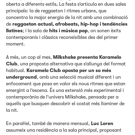
oberta a diferents estils
.
La festa s’articula en dues sales
principals: la de reggaeton i ritmes urbans, que
concentra la major energia de la nit amb una combinació
de
reggaeton actual, afrobeats, hip-hop i tendències
llatines
; i la sala de
hits i música pop
, on sonen èxits
contemporanis i clàssics reconeixibles des del primer
moment.
A més, un cop al mes,
Milkshake presenta Karamelo
Club
, una proposta alternativa que s’allunya del format
habitual.
Karamelo Club aposta per un so més
underground
, amb una selecció musical diferent i un
enfocament que posa en valor els nous ritmes que estan
emergint a l’escena. És una extensió més experimental i
contemporània de l’univers Milkshake, pensada per a
aquells que busquen descobrir el costat més llaminer de
la nit.
En paral·lel, també de manera mensual,
Luc Loren
assumeix una residència a la sala principal, proposant