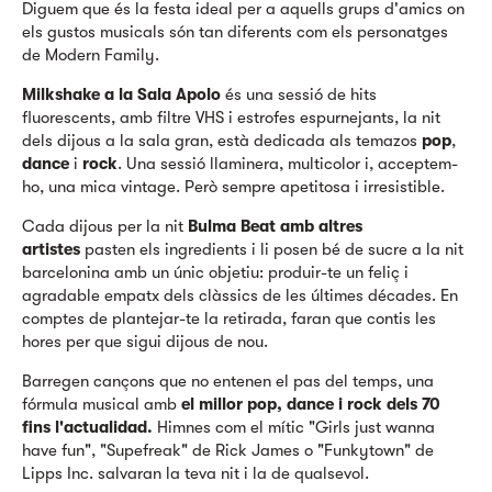
Diguem que és la festa ideal per a aquells grups d'amics on
els gustos musicals són tan diferents com els personatges
de Modern Family.
Milkshake a la Sala Apolo
és una sessió de hits
fluorescents, amb filtre VHS i estrofes espurnejants, la nit
dels dijous a la sala gran, està dedicada als temazos
pop
,
dance
i
rock
. Una sessió llaminera, multicolor i, acceptem-
ho, una mica vintage. Però sempre apetitosa i irresistible.
Cada dijous per la nit
Bulma Beat
amb altres
artistes
pasten els ingredients i li posen bé de sucre a la nit
barcelonina amb un únic objetiu: produir-te un feliç i
agradable empatx dels clàssics de les últimes décades. En
comptes de plantejar-te la retirada, faran que contis les
hores per que sigui dijous de nou.
Barregen cançons que no entenen el pas del temps, una
fórmula musical amb
el millor pop, dance i rock dels 70
fins l'actualidad.
Himnes com el mític "Girls just wanna
have fun", "Supefreak" de Rick James o "Funkytown" de
Lipps Inc. salvaran la teva nit i la de qualsevol.