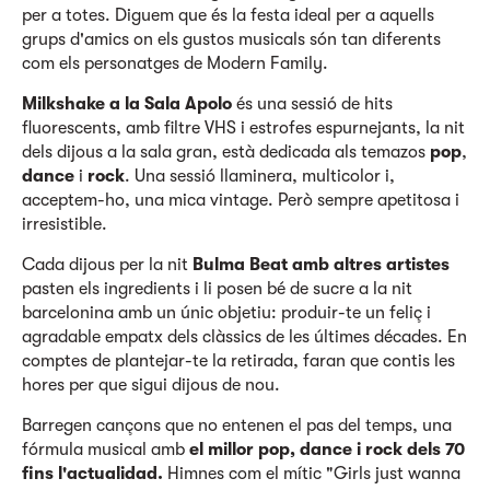
per a totes. Diguem que és la festa ideal per a aquells
grups d'amics on els gustos musicals són tan diferents
com els personatges de Modern Family.
Milkshake a la Sala Apolo
és una sessió de hits
fluorescents, amb filtre VHS i estrofes espurnejants, la nit
dels dijous a la sala gran, està dedicada als temazos
pop
,
dance
i
rock
. Una sessió llaminera, multicolor i,
acceptem-ho, una mica vintage. Però sempre apetitosa i
irresistible.
Cada dijous per la nit
Bulma Beat
amb altres artistes
pasten els ingredients i li posen bé de sucre a la nit
barcelonina amb un únic objetiu: produir-te un feliç i
agradable empatx dels clàssics de les últimes décades. En
comptes de plantejar-te la retirada, faran que contis les
hores per que sigui dijous de nou.
Barregen cançons que no entenen el pas del temps, una
fórmula musical amb
el millor pop, dance i rock dels 70
fins l'actualidad.
Himnes com el mític "Girls just wanna