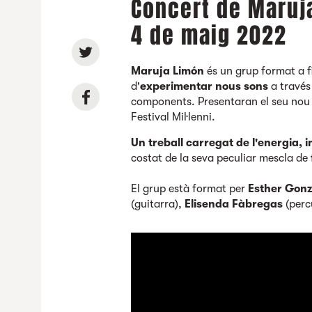
Concert de Maruj
4 de maig 2022
Maruja Limón
és un grup format a f
d'
experimentar nous sons
a través
components.
Presentaran
el seu nou
Festival Mil·lenni.
Un treball carregat de l'energia, i
costat de la seva peculiar mescla de
El grup està format per
Esther Gonz
(guitarra),
Elisenda Fàbregas
(perc