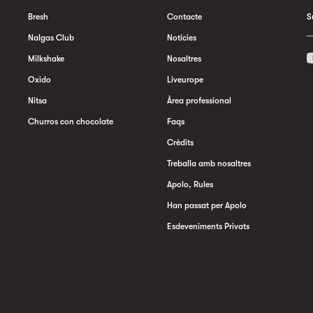
Bresh
Contacte
S
Nalgas Club
Notícies
Milkshake
Nosaltres
Oxido
Liveurope
Nitsa
Àrea professional
Churros con chocolate
Faqs
Crèdits
Treballa amb nosaltres
Apolo, Rules
Han passat per Apolo
Esdeveniments Privats