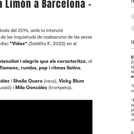
a Limón a Barcelona -
H
inals del 2014, amb la intenció
 de les inquietuds de cadascuna de les seves
N
 disc
"Vidas"
(Satélite K, 2022) en el
E
ntensitat i alegria que els caracteritza
, al
2
a
flamenc, rumba, pop i ritmes llatins
.
l
e
ález
i
Sheila Quero
(veus),
Vicky Blum
*
ussió) i
Mila González
(trompeta).
c
*
d
p
1
c
E