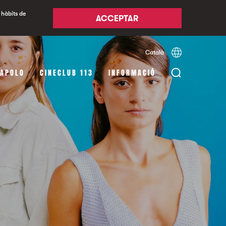
 hàbits de
ACCEPTAR
Català
Español
English
 APOLO
CINECLUB 113
INFORMACIÓ