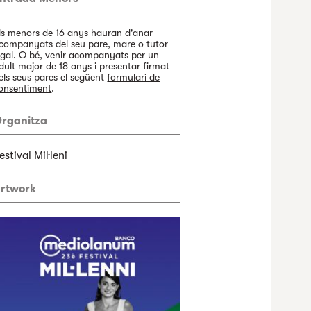
ls menors de 16 anys hauran d'anar
companyats del seu pare, mare o tutor
egal. O bé, venir acompanyats per un
dult major de 18 anys i presentar firmat
els seus pares el següent
formulari de
onsentiment
.
rganitza
estival Mil·leni
rtwork