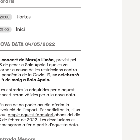
oraris
Portes
20:00
Inici
21:00
OVA DATA 04/05/2022
l concert de Maruja Limón
, previst pel
8 de gener a Sala Apolo i que es va
jornar a causa de les restriccions contra
a pandèmia de la Covid-19,
se celebrarà
l 4 de maig a Sala Apolo.
Les entrades ja adquirides per a aquest
oncert seran vàlides per a la nova data.
En cas de no poder acudir, oferim la
evolució de l'import. Per sol·licitar-la, si us
lau,
omple aquest formulari
abans del dia
8 de febrer de 2022. Les devolucions es
omençaran a fer a partir d'aquesta data.
ntrada Menors