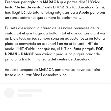
Prepareu per agitar la
MARACA
que portes dins? L'única
festa "de les de veritat" dels DIMARTS a tot Barcelona (sí, sí,
has llegit bé, de tota la fckng city), arriba a
Apolo
per oferir
un sarau setmanal que sempre fa parlar molt.
DJ sets d'escàndol a càrrec de les noves promeses de la
ciutat: tot el que t'agrada ballar i tot el que cantes a crit viu
amb els teus amics sempre sona en aquesta festa on tota la
pista es converteix en escenari i on no et faltarà l'HIT de
moda, l'HIT d'ahir i per què no, el HIT del futur perquè.
POP -
URBAN - DANCE
ben variadit perquè no puguis parar de
principi a fi a la millor sala del centre de Barcelona.
Aquesta temporada MARACA porta moltes novetats i aire
fresc a la ciutat: Vine i descobreix-ho!