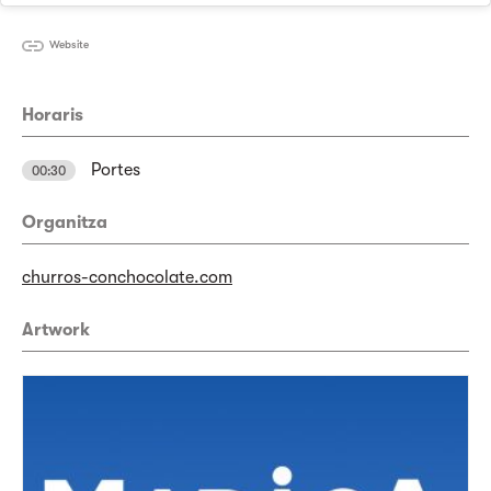
Website
Horaris
Portes
00:30
Organitza
churros-conchocolate.com
Artwork