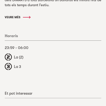
dels DIMARTS a tota Barcelona on ballaràs els millors hits de
tots els temps durant l’estiu.
VEURE MÉS
Horaris
23:59 - 06:00
La (2)
La 3
Et pot interessar