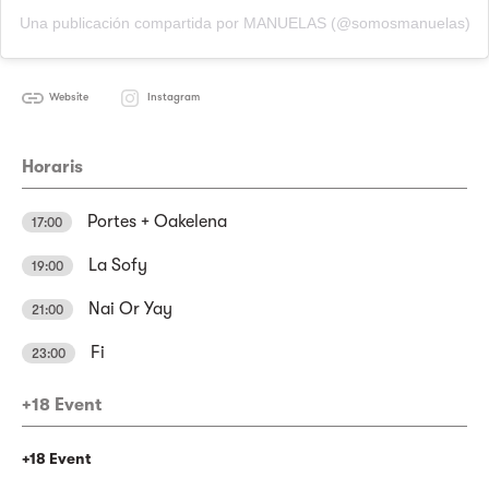
Una publicación compartida por MANUELAS (@somosmanuelas)
Website
Instagram
Horaris
Portes + Oakelena
17:00
La Sofy
19:00
Nai Or Yay
21:00
Fi
23:00
+18 Event
+18 Event