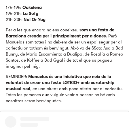
17h-19h:
Oakelena
19h-21h:
La Sofy
21h-23h:
Nai Or Yay
Per a les que encara no ens coneixeu,
som una festa de
Barcelona creada per i principalment per a dones.
Però
Manuelas som totes i no deixem de ser un espai segur per al
col·lectiu on tothom és benvingut. Això va de SSoto Asa a Bad
Bunny, de Maria Escarmiento a Dualipa, de Rosalía a Romeo
Santos, de Koffee a Bad Gyal i de tot el que us pugueu
imaginar pel mig.
REMINDER:
Manuelas és una iniciativa que neix de la
voluntat de crear una festa LGTBIQ+ amb curatorship
musical real
, en una ciutat amb poca oferta per al col·lectiu.
Totes les persones que vulguin venir a passar-ho bé amb
nosaltres seran benvingudes.