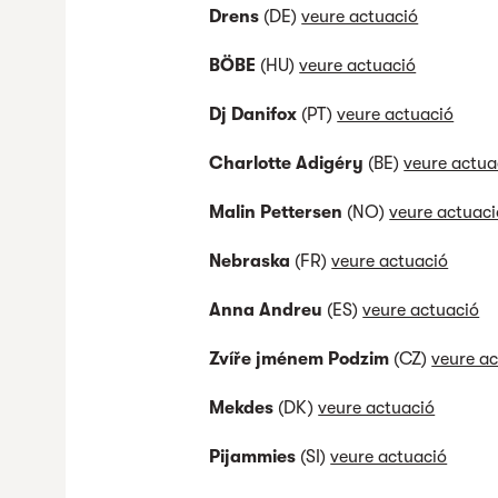
Drens
(DE)
veure actuació
BÖBE
(HU)
veure actuació
Dj Danifox
(PT)
veure actuació
Charlotte Adigéry
(BE)
veure actua
Malin Pettersen
(NO)
veure actuaci
Nebraska
(FR)
veure actuació
Anna Andreu
(ES)
veure actuació
Zvíře jménem Podzim
(CZ)
veure a
Mekdes
(DK)
veure actuació
Pijammies
(SI)
veure actuació