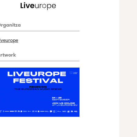
rganitza
iveurope
rtwork