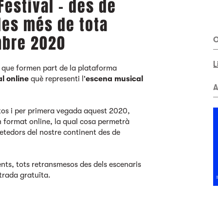
Festival – des de
ales més de tota
mbre 2020
O
L
 que formen part de la plataforma
al online
què representi l'
escena musical
A
tos i per primera vegada aquest 2020,
n format online, la qual cosa permetrà
etedors del nostre continent des de
ents, tots retransmesos des dels escenaris
trada gratuïta.