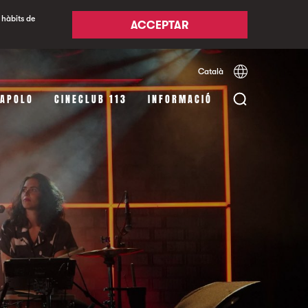
 hàbits de
ACCEPTAR
Català
Español
English
 APOLO
CINECLUB 113
INFORMACIÓ