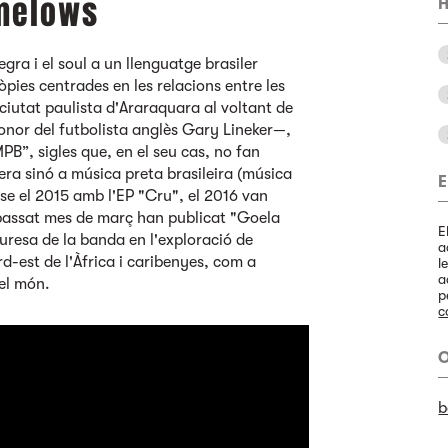
amelows
H
egra i el soul a un llenguatge brasiler
ies centrades en les relacions entre les
ciutat paulista d'Araraquara al voltant de
honor del futbolista anglès Gary Lineker—,
PB”, sigles que, en el seu cas, no fan
era sinó a música preta brasileira (música
E
-se el 2015 amb l'EP "Cru", el 2016 van
 passat mes de març han publicat "Goela
E
uresa de la banda en l'exploració de
a
d-est de l'Àfrica i caribenyes, com a
l
a
 el món.
p
c
O
b