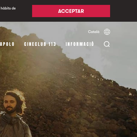
 hàbits de
ACCEPTAR
Català
Español
English
 APOLO
CINECLUB 113
INFORMACIÓ