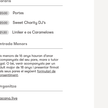
oraris
Portes
20:00
Sweet Charity DJ’s
20:00
Liniker e os Caramelows
21:30
ntrada Menors
ls menors de 16 anys hauran d'anar
companyats del seu pare, mare o tutor
egal. O bé, venir acompanyats per un
dult major de 18 anys i presentar firmat
els seus pares el següent
formulari de
onsentiment
.
rganitza
acana.live