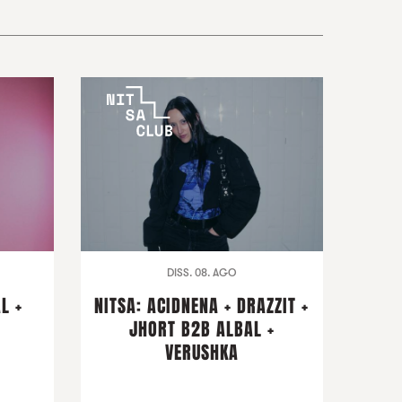
DISS. 08. AGO
L +
NITSA: ACIDNENA + DRAZZIT +
I
JHORT B2B ALBAL +
VERUSHKA