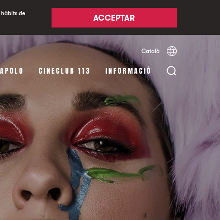
 hàbits de
ACCEPTAR
Català
Español
English
 APOLO
CINECLUB 113
INFORMACIÓ