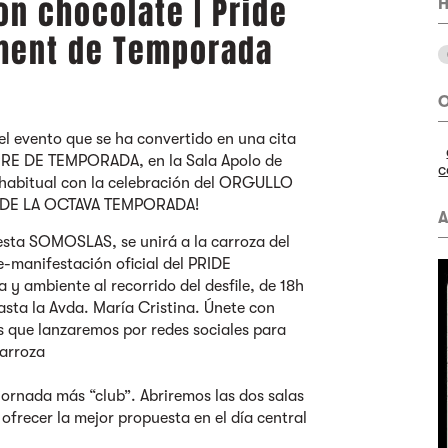
on chocolate | Pride
H
ment de Temporada
O
el evento que se ha convertido en una cita
ERRE DE TEMPORADA, en la Sala Apolo de
c
 habitual con la celebración del ORGULLO
S DE LA OCTAVA TEMPORADA!
A
iesta SOMOSLAS, se unirá a la carroza del
e-manifestación oficial del PRIDE
ambiente al recorrido del desfile, de 18h
hasta la Avda. María Cristina. Únete con
s que lanzaremos por redes sociales para
carroza
jornada más “club”. Abriremos las dos salas
 ofrecer la mejor propuesta en el día central