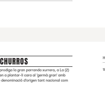
H
-CHURROS
1
 prodiga la gran parranda xurrera, a La (2)
en a plantar-li cara al ‘germà gran’ amb
mb denominació d’origen tant nacional com