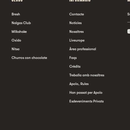
Bresh
Contacte
S
Nalgas Club
Notícies
Milkshake
Nosaltres
Oxido
Liveurope
Nitsa
Àrea professional
Churros con chocolate
Faqs
Crèdits
Treballa amb nosaltres
Apolo, Rules
Han passat per Apolo
Esdeveniments Privats