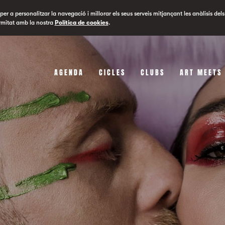
er a personalitzar la navegació i millorar els seus serveis mitjançant les anàlisis dels
rmitat amb la nostra
Política de cookies
.
AGENDA
CICLES
CLUBS
ART MEETS