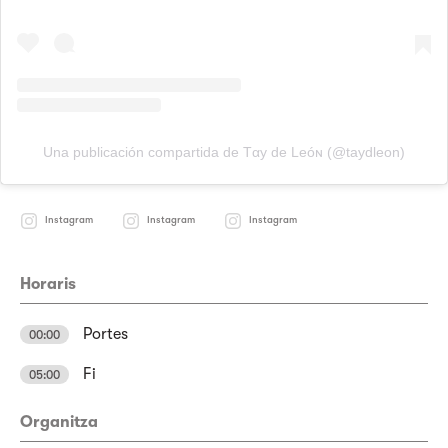
Una publicación compartida de Tαy de Leóɴ (@taydleon)
Instagram
Instagram
Instagram
Horaris
Portes
00:00
Fi
05:00
Organitza