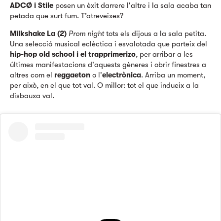
ADCØ i Stile
posen un èxit darrere l'altre i la sala acaba tan
petada que surt fum. T’atreveixes?
Milkshake La (2)
Prom night
tots els dijous a la sala petita.
Una selecció musical eclèctica i esvalotada que parteix del
hip-hop old school i
el trapprimerizo
, per arribar a les
últimes manifestacions d'aquests gèneres i obrir finestres a
altres com el
reggaeton
o l'
electrònica
. Arriba un moment,
per això, en el que tot val. O millor: tot el que indueix a la
disbauxa val.