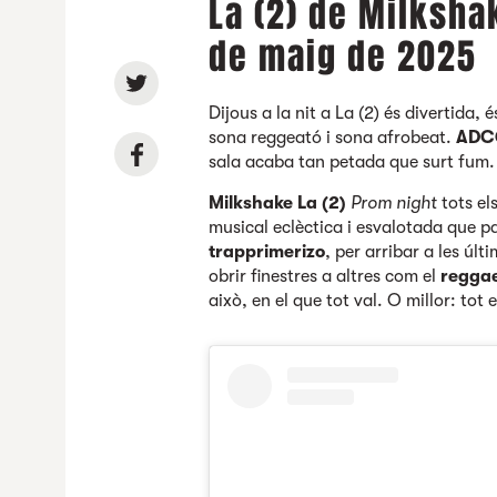
La (2) de Milksha
de maig de 2025
Dijous a la nit a La (2) és divertida,
sona reggeató i sona afrobeat.
ADCØ
sala acaba tan petada que surt fum. 
Milkshake La (2)
Prom night
tots els
musical eclèctica i esvalotada que p
trapprimerizo
, per arribar a les úl
obrir finestres a altres com el
regga
això, en el que tot val. O millor: tot 