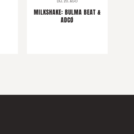
DIJ. 20. AGO
MILKSHAKE: BULMA BEAT &
ADCØ