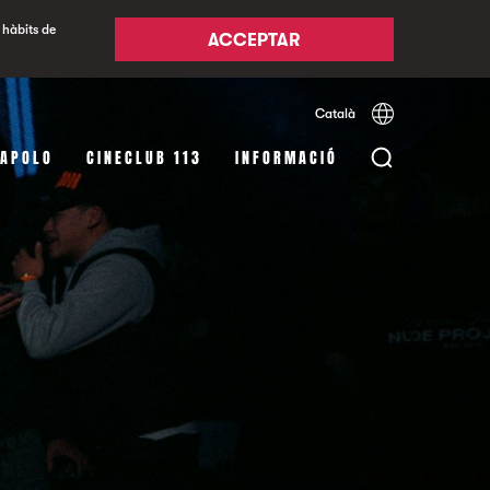
 hàbits de
ACCEPTAR
Català
Español
English
 APOLO
CINECLUB 113
INFORMACIÓ