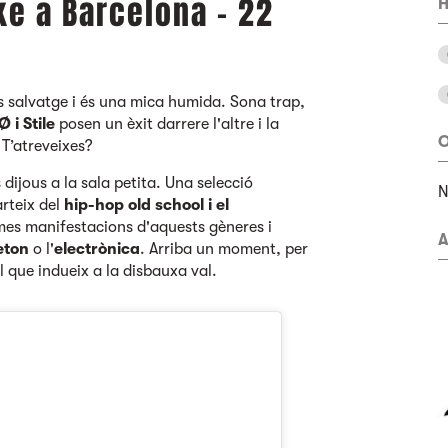
ke a Barcelona - 22
H
 és salvatge i és una mica humida. Sona trap,
 i Stile
posen un èxit darrere l'altre i la
O
T’atreveixes?
 dijous a la sala petita. Una selecció
arteix del
hip-hop old school i
el
times manifestacions d'aquests gèneres i
A
eton
o l'
electrònica
. Arriba un moment, per
el que indueix a la disbauxa val.