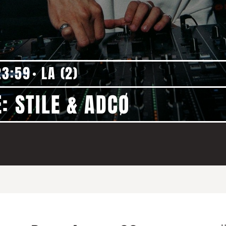
23:59
LA (2)
: STILE & ADCØ