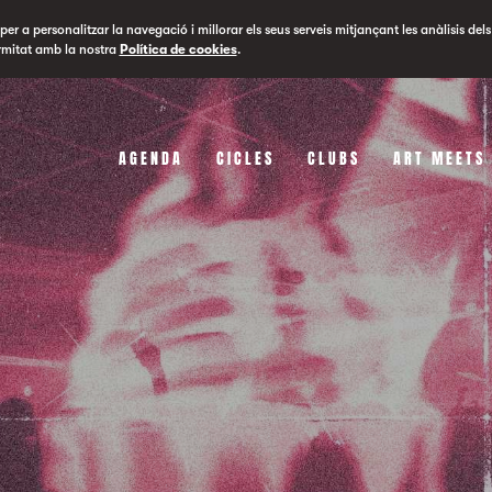
er a personalitzar la navegació i millorar els seus serveis mitjançant les anàlisis dels
rmitat amb la nostra
Política de cookies
.
AGENDA
CICLES
CLUBS
ART MEETS