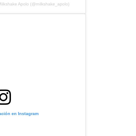
Milkshake Apolo (@milkshake_apolo)
cación en Instagram