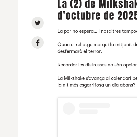
La (2) de Milksha
d'octubre de 202
La por no espera… i nosaltres tampo
Quan el rellotge marqui la mitjanit d
desfermarà el terror.
Recorda: les disfresses no són opcion
La Milkshake s’avança al calendari p
la nit més esgarrifosa un dia abans?