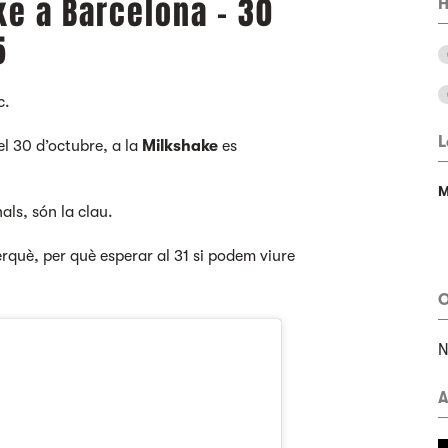
ke a Barcelona - 30
H
5
c.
L
el 30 d’octubre, a la
Milkshake
es
M
als, són la clau.
erquè, per què esperar al 31 si podem viure
O
A