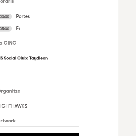
oraris
Portes
00:00
Fi
05:00
a CINC
S Social Club: Taydleon
rganitza
NIGHTHAWKS
rtwork