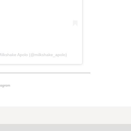
Milkshake Apolo (@milkshake_apolo)
tagram