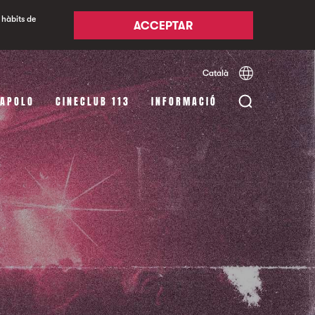
 hàbits de
ACCEPTAR
Català
Español
English
 APOLO
CINECLUB 113
INFORMACIÓ