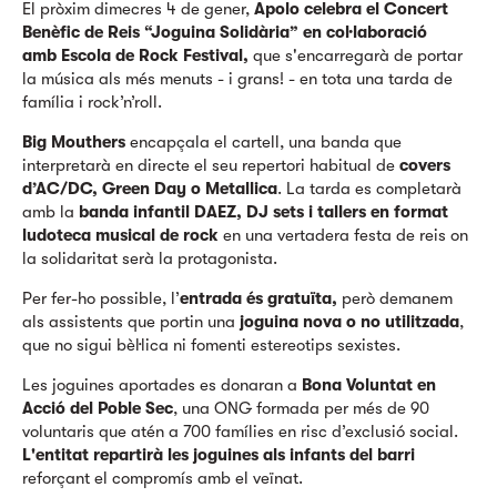
El pròxim dimecres 4 de gener,
Apolo celebra el Concert
Benèfic de Reis “Joguina Solidària” en col·laboració
amb
Escola de Rock Festival,
que
s'encarregarà de portar
la música als més menuts - i grans! - en tota una tarda de
família i rock’n’roll.
Big Mouthers
encapçala el cartell, una banda que
interpretarà en directe el seu repertori habitual de
covers
d’AC/DC, Green Day o Metallica
. La tarda es completarà
amb la
banda infantil DAEZ, DJ sets i tallers en format
ludoteca musical de rock
en una vertadera festa de reis on
la solidaritat serà la protagonista.
Per fer-ho possible, l’
entrada és gratuïta,
però demanem
als assistents que
portin una
joguina nova o no utilitzada
,
que no sigui bèl·lica ni fomenti estereotips sexistes.
Les joguines aportades es donaran a
Bona Voluntat en
Acció del Poble Sec
, una ONG formada per més de 90
voluntaris que atén a 700 famílies en risc d’exclusió social.
L'entitat repartirà les joguines als infants del barri
reforçant el compromís amb el veïnat.