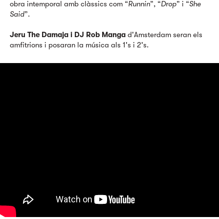
obra intemporal amb clàssics com “
Runnin
”, “
Drop
” i “
She
Said
”.
Jeru The Damaja i DJ Rob Manga
d'Amsterdam seran els
amfitrions i posaran la música als 1's i 2's.