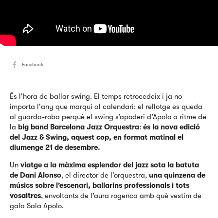
Facebook
És l'hora de ballar swing. El temps retrocedeix i ja no
importa l'any que marqui al calendari: el rellotge es queda
al guarda-roba perquè el swing s’apoderi d’Apolo a ritme de
la
big band Barcelona Jazz Orquestra
:
és la nova edició
del Jazz & Swing, aquest cop, en format matinal el
diumenge 21 de desembre.
Un
viatge a la màxima esplendor del jazz sota la batuta
de Dani Alonso
, el director de l’orquestra,
una quinzena de
músics sobre l’escenari, ballarins professionals i tots
vosaltres
, envoltants de l’aura rogenca amb què vestim de
gala Sala Apolo.