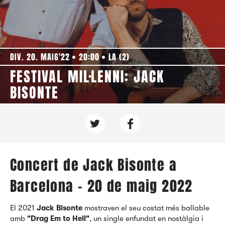
DIV. 20. MAIG'22
20:00
LA (2)
FESTIVAL MIL·LENNI: JACK
BISONTE
Concert de Jack Bisonte a
Barcelona - 20 de maig 2022
El 2021
Jack Bisonte
mostraven el seu costat més ballable
amb
"Drag Em to Hell"
, un single enfundat en nostàlgia i