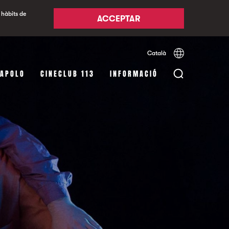
 hàbits de
ACCEPTAR
Català
Español
English
 APOLO
CINECLUB 113
INFORMACIÓ