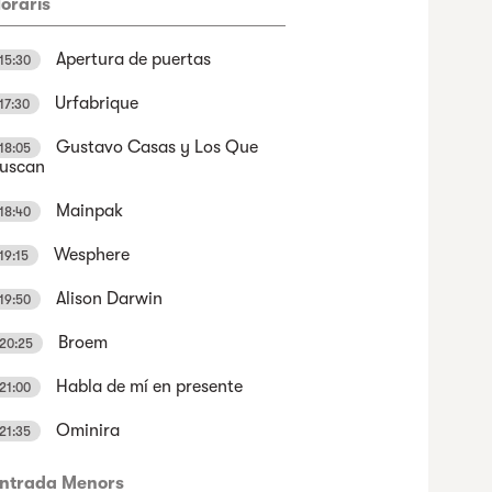
oraris
Apertura de puertas
15:30
Urfabrique
17:30
Gustavo Casas y Los Que
18:05
uscan
Mainpak
18:40
Wesphere
19:15
Alison Darwin
19:50
Broem
20:25
Habla de mí en presente
21:00
Ominira
21:35
ntrada Menors