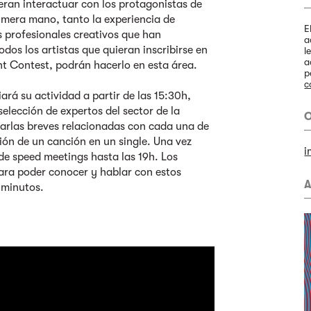
ieran interactuar con los protagonistas de
rimera mano, tanto la experiencia de
E
os profesionales creativos que han
a
dos los artistas que quieran inscribirse en
l
a
ent Contest, podrán hacerlo en esta área.
p
c
iará su actividad a partir de las 15:30h,
elección de expertos del sector de la
O
harlas breves relacionadas con cada una de
ión de un canción en un single. Una vez
i
 de speed meetings hasta las 19h. Los
 para poder conocer y hablar con estos
A
 minutos.