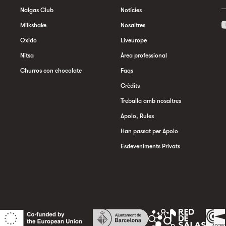
Nalgas Club
Notícies
Milkshake
Nosaltres
Oxido
Liveurope
Nitsa
Àrea professional
Churros con chocolate
Faqs
Crèdits
Treballa amb nosaltres
Apolo, Rules
Han passat per Apolo
Esdeveniments Privats