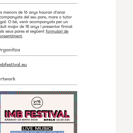
ls menors de 16 anys hauran d'anar
companyats del seu pare, mare o tutor
egal. O bé, venir acompanyats per un
dult major de 18 anys i presentar firmat
els seus pares el següent
formulari de
onsentiment
.
rganitza
mbfestival.eu
rtwork