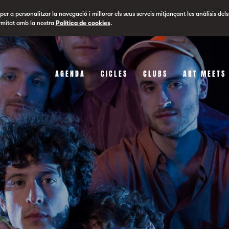
er a personalitzar la navegació i millorar els seus serveis mitjançant les anàlisis dels
rmitat amb la nostra
Política de cookies
.
AGENDA
CICLES
CLUBS
ART MEETS