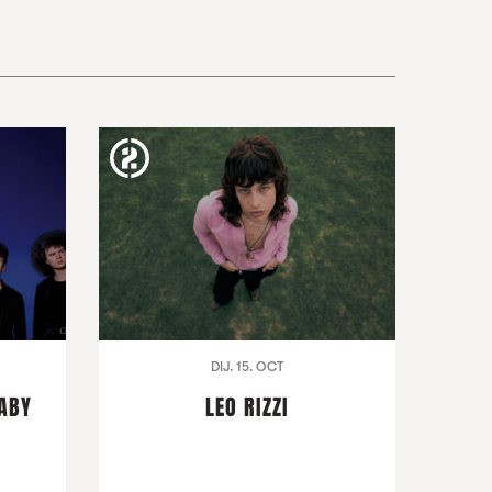
DIJ. 15. OCT
BABY
LEO RIZZI