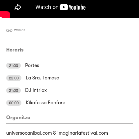
Website
Horaris
Portes
21:00
La Sra. Tomasa
22:00
DJ Intriox
21:00
Kikafessa Fanfare
00:00
Organitza
universocanibal.com
&
imaginariafestival.com