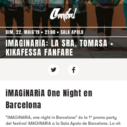
DIM. 22. MAIG'19
21:00
SALA APOLO
IMAGINARIA: LA SRA. TOMASA +
KIKAFESSA FANFARE
iMAGiNARiA One Night en
Barcelona
"iMAGiNARiA, one night in Barcelona” és la 1ª promo party
del festival iMAGiNARiA a la Sala Apolo de Barcelona. La nit