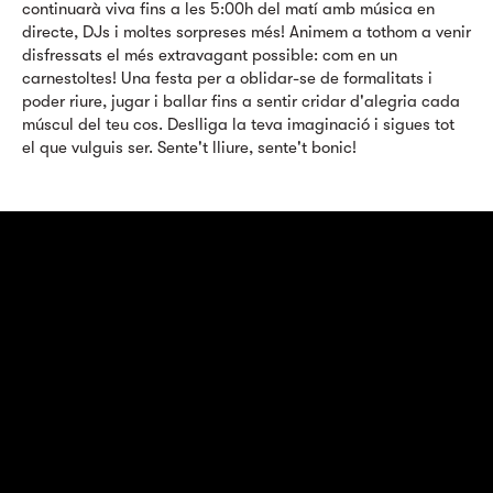
continuarà viva fins a les 5:00h del matí amb música en
directe, DJs i moltes sorpreses més! Animem a tothom a venir
disfressats el més extravagant possible: com en un
carnestoltes! Una festa per a oblidar-se de formalitats i
poder riure, jugar i ballar fins a sentir cridar d'alegria cada
múscul del teu cos. Deslliga la teva imaginació i sigues tot
el que vulguis ser. Sente't lliure, sente't bonic!