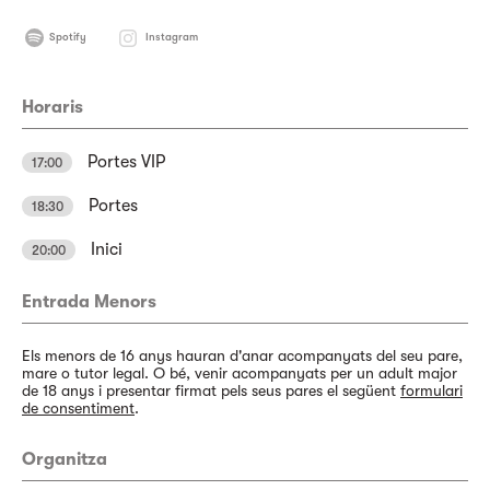
Spotify
Instagram
Horaris
Portes VIP
17:00
Portes
18:30
Inici
20:00
Entrada Menors
Els menors de 16 anys hauran d'anar acompanyats del seu pare,
mare o tutor legal. O bé, venir acompanyats per un adult major
de 18 anys i presentar firmat pels seus pares el següent
formulari
de consentiment
.
Organitza