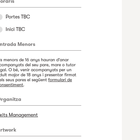
oraris
Portes TBC
Inici TBC
ntrada Menors
ls menors de 16 anys hauran d'anar
companyats del seu pare, mare o tutor
egal. O bé, venir acompanyats per un
dult major de 18 anys i presentar firmat
els seus pares el següent
formulari de
onsentiment
.
rganitza
xits Management
rtwork