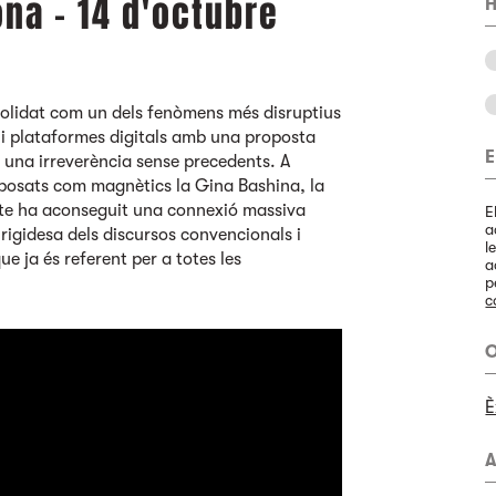
na - 14 d'octubre
H
solidat com un dels fenòmens més disruptius
s i plataformes digitals amb una proposta
E
 una irreverència sense precedents. A
 oposats com magnètics la Gina Bashina, la
ecte ha aconseguit una connexió massiva
E
a
rigidesa dels discursos convencionals i
l
e ja és referent per a totes les
a
p
c
O
È
A