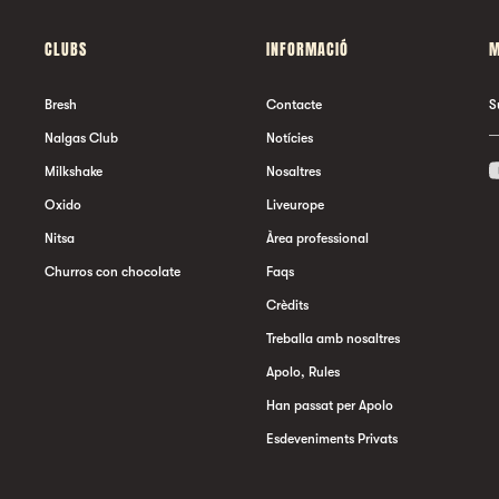
CLUBS
INFORMACIÓ
M
Bresh
Contacte
S
Nalgas Club
Notícies
Milkshake
Nosaltres
Oxido
Liveurope
Nitsa
Àrea professional
Churros con chocolate
Faqs
Crèdits
Treballa amb nosaltres
Apolo, Rules
Han passat per Apolo
Esdeveniments Privats