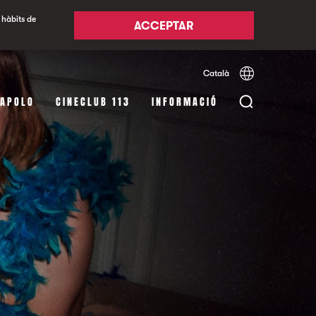
 hàbits de
ACCEPTAR
Català
Español
English
 APOLO
CINECLUB 113
INFORMACIÓ