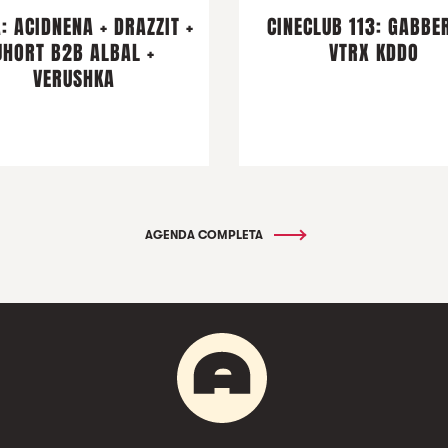
: ACIDNENA + DRAZZIT +
CINECLUB 113: GABBER
JHORT B2B ALBAL +
VTRX KDDO
VERUSHKA
AGENDA COMPLETA