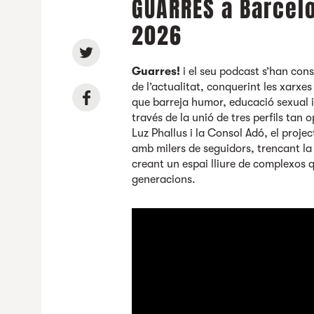
GUARRES a Barcelo
2026
Guarres!
i el seu podcast s’han con
de l’actualitat, conquerint les xarxe
que barreja humor, educació sexual i
través de la unió de tres perfils tan
Luz Phallus i la Consol Adó, el proj
amb milers de seguidors, trencant la 
creant un espai lliure de complexos qu
generacions.