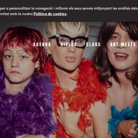
er a personalitzar la navegació i millorar els seus serveis mitjançant les anàlisis dels
rmitat amb la nostra
Política de cookies
.
AGENDA
CICLES
CLUBS
ART MEETS