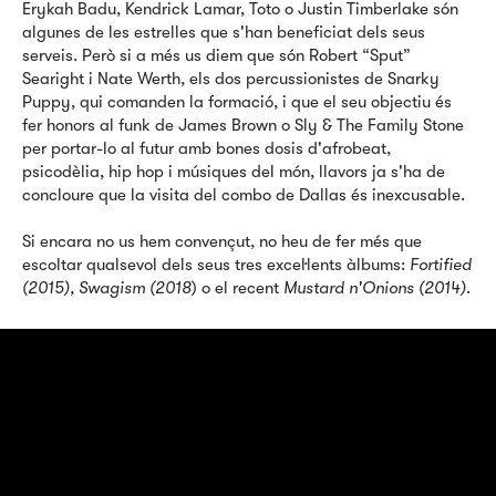
Erykah Badu, Kendrick Lamar, Toto o Justin Timberlake són
algunes de les estrelles que s'han beneficiat dels seus
serveis. Però si a més us diem que són Robert “Sput”
Searight i Nate Werth, els dos percussionistes de Snarky
Puppy, qui comanden la formació, i que el seu objectiu és
fer honors al funk de James Brown o Sly & The Family Stone
per portar-lo al futur amb bones dosis d'afrobeat,
psicodèlia, hip hop i músiques del món, llavors ja s'ha de
concloure que la visita del combo de Dallas és inexcusable.
Si encara no us hem convençut, no heu de fer més que
escoltar qualsevol dels seus tres excel·lents àlbums:
Fortified
(2015), Swagism (2018
) o el recent
Mustard n'Onions (2014)
.