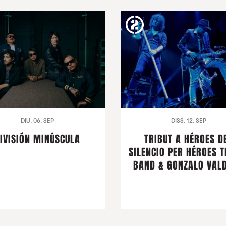
DIU. 06. SEP
DISS. 12. SEP
IVISIÓN MINÚSCULA
TRIBUT A HÉROES D
SILENCIO PER HÉROES T
BAND & GONZALO VALD