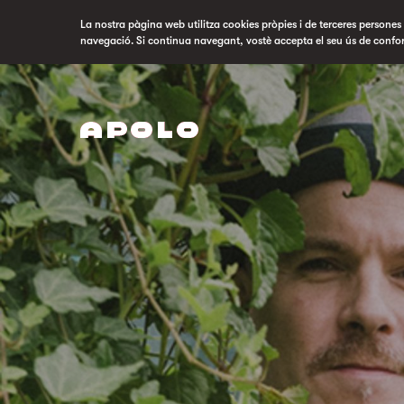
La nostra pàgina web utilitza cookies pròpies i de terceres persones p
navegació. Si continua navegant, vostè accepta el seu ús de confo