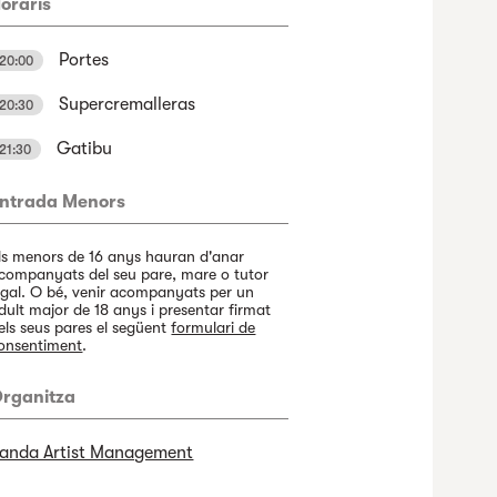
oraris
Portes
20:00
Supercremalleras
20:30
Gatibu
21:30
ntrada Menors
ls menors de 16 anys hauran d'anar
companyats del seu pare, mare o tutor
egal. O bé, venir acompanyats per un
dult major de 18 anys i presentar firmat
els seus pares el següent
formulari de
onsentiment
.
rganitza
anda Artist Management