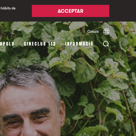
 hàbits de
ACCEPTAR
Català
Español
English
 APOLO
CINECLUB 113
INFORMACIÓ