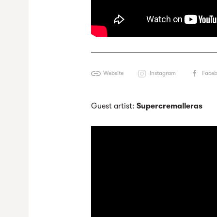
Website
Instagram
Face
Guest artist:
Supercremalleras