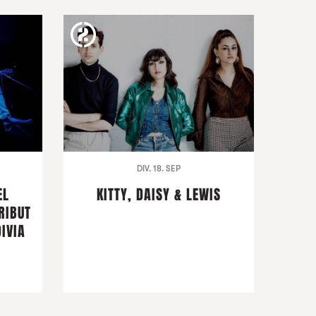
DIV. 18. SEP
EL
KITTY, DAISY & LEWIS
RIBUT
IVIA