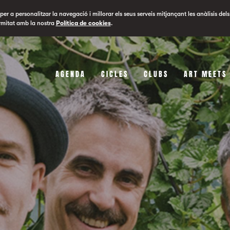
er a personalitzar la navegació i millorar els seus serveis mitjançant les anàlisis dels
rmitat amb la nostra
Política de cookies
.
AGENDA
CICLES
CLUBS
ART MEETS