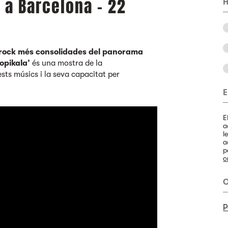
 a Barcelona - 22
H
-rock més consolidades del panorama
topikala’
és una mostra de la
sts músics i la seva capacitat per
E
E
a
l
a
p
c
O
P