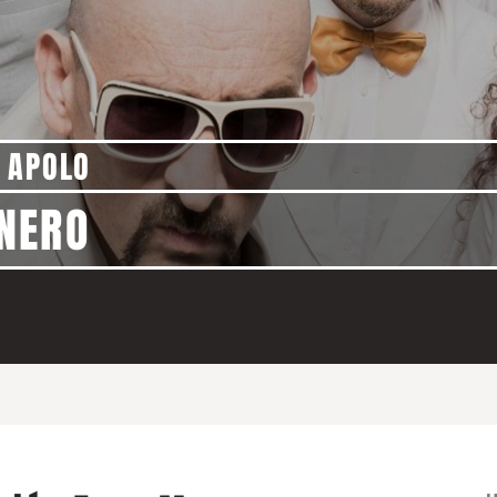
 APOLO
NERO