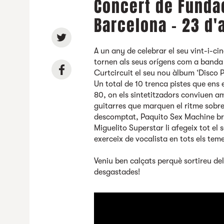
Concert de Funda
Barcelona - 23 d'
A un any de celebrar el seu vint-i-c
tornen als seus orígens com a banda 
Curtcircuit el seu nou àlbum ‘Disco P
Un total de 10 trenca pistes que ens 
80, on els sintetitzadors conviuen a
guitarres que marquen el ritme sobre
descomptat, Paquito Sex Machine bril
Miguelito Superstar li afegeix tot el 
exerceix de vocalista en tots els tem
Veniu ben calçats perquè sortireu del
desgastades!