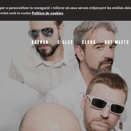
er a personalitzar la navegació i millorar els seus serveis mitjançant les anàlisis dels
rmitat amb la nostra
Política de cookies
.
AGENDA
CICLES
CLUBS
ART MEETS