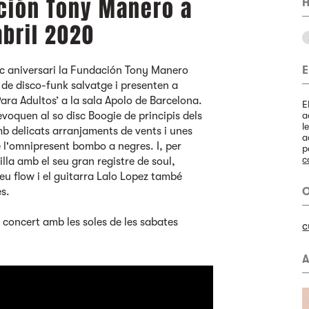
ción Tony Manero a
H
abril 2020
inc aniversari la Fundación Tony Manero
E
de disco-funk salvatge i presenten a
ara Adultos’ a la sala Apolo de Barcelona.
E
evoquen al so disc Boogie de principis dels
a
l
mb delicats arranjaments de vents i unes
a
 l'omnipresent bombo a negres. I, per
p
c
la amb el seu gran registre de soul,
seu flow i el guitarra Lalo Lopez també
es.
O
 concert amb les soles de les sabates
c
A