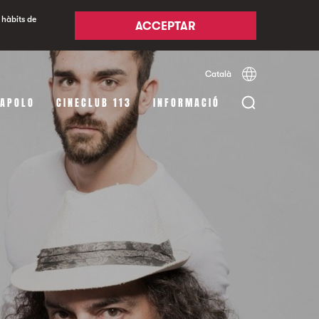
 hàbits de
ACCEPTAR
Català
Español
English
 APOLO
CINECLUB 113
INFORMACIÓ