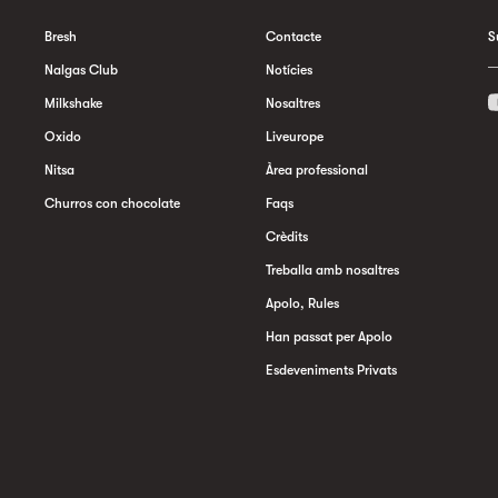
Bresh
Contacte
S
Nalgas Club
Notícies
Milkshake
Nosaltres
Oxido
Liveurope
Nitsa
Àrea professional
Churros con chocolate
Faqs
Crèdits
Treballa amb nosaltres
Apolo, Rules
Han passat per Apolo
Esdeveniments Privats