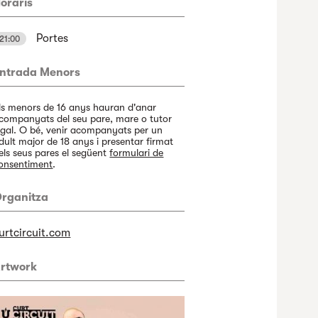
oraris
Portes
21:00
ntrada Menors
ls menors de 16 anys hauran d'anar
companyats del seu pare, mare o tutor
egal. O bé, venir acompanyats per un
dult major de 18 anys i presentar firmat
els seus pares el següent
formulari de
onsentiment
.
rganitza
urtcircuit.com
rtwork