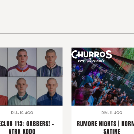
DILL. 10. AGO
DIM. 11. AGO
ECLUB 113: GABBERS! -
RUMORE NIGHTS | NOR
VTRX KDDO
SATINE