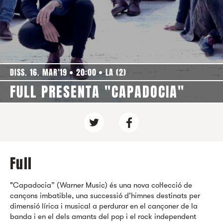
DISS. 16. MAR'19
20:00
LA (2)
FULL PRESENTA "CAPADOCIA"
Full
"Capadocia” (Warner Music) és una nova col·lecció de
cançons imbatible, una successió d'himnes destinats per
dimensió lírica i musical a perdurar en el cançoner de la
banda i en el dels amants del pop i el rock independent