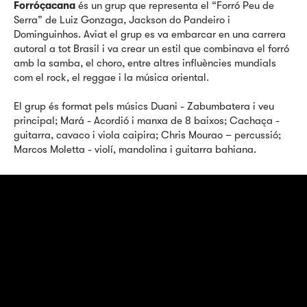
Forróçacana
és un grup que representa el “Forró Peu de
Serra” de Luiz Gonzaga, Jackson do Pandeiro i
Dominguinhos. Aviat el grup es va embarcar en una carrera
autoral a tot Brasil i va crear un estil que combinava el forró
amb la samba, el choro, entre altres influències mundials
com el rock, el reggae i la música oriental.
El grup és format pels músics Duani - Zabumbatera i veu
principal; Mará - Acordió i manxa de 8 baixos; Cachaça -
guitarra, cavaco i viola caipira; Chris Mourao – percussió;
Marcos Moletta - violí, mandolina i guitarra bahiana.