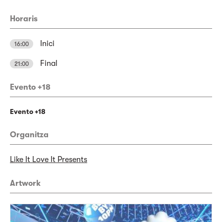
Horaris
Inici
16:00
Final
21:00
Evento +18
Evento +18
Organitza
Like It Love It Presents
Artwork