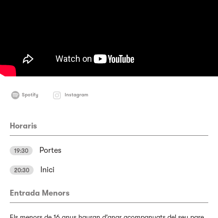
Spotify
Instagram
Horaris
Portes
19:30
Inici
20:30
Entrada Menors
Els menors de 16 anys hauran d'anar acompanyats del seu pare,