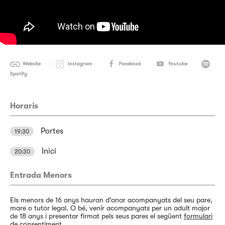
Website
Instagram
Facebook
Youtube
Spotify
Horaris
Portes
19:30
Inici
20:30
Entrada Menors
Els menors de 16 anys hauran d'anar acompanyats del seu pare,
mare o tutor legal. O bé, venir acompanyats per un adult major
de 18 anys i presentar firmat pels seus pares el següent
formulari
de consentiment
.