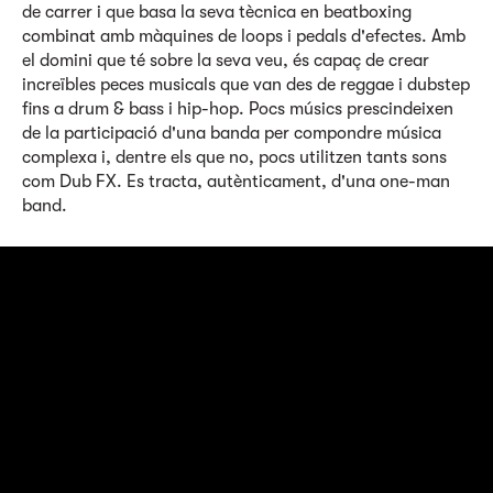
de carrer i que basa la seva tècnica en beatboxing
combinat amb màquines de loops i pedals d'efectes. Amb
el domini que té sobre la seva veu, és capaç de crear
increïbles peces musicals que van des de reggae i dubstep
fins a drum & bass i hip-hop. Pocs músics prescindeixen
de la participació d'una banda per compondre música
complexa i, dentre els que no, pocs utilitzen tants sons
com Dub FX. Es tracta, autènticament, d'una one-man
band.