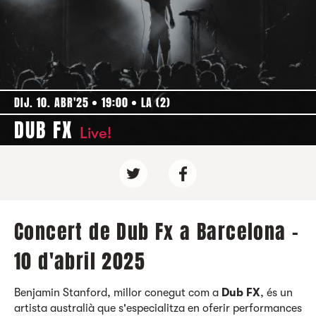
DIJ. 10. ABR'25
19:00
LA (2)
DUB FX
Live!
Concert de Dub Fx a Barcelona -
10 d'abril 2025
Benjamin Stanford, millor conegut com a
Dub FX
, és un
artista australià que s'especialitza en oferir performances