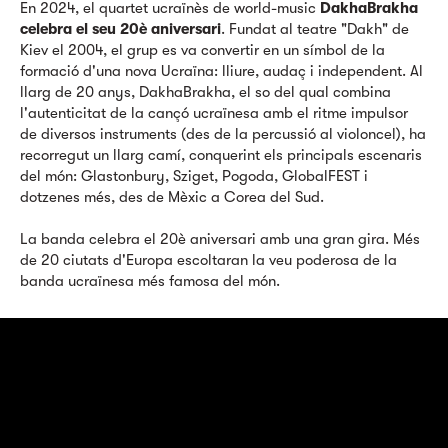
En 2024, el quartet ucraïnès de world-music
DakhaBrakha
celebra el seu 20è aniversari
. Fundat al teatre "Dakh" de
Kiev el 2004, el grup es va convertir en un símbol de la
formació d'una nova Ucraïna: lliure, audaç i independent. Al
llarg de 20 anys, DakhaBrakha, el so del qual combina
l'autenticitat de la cançó ucraïnesa amb el ritme impulsor
de diversos instruments (des de la percussió al violoncel), ha
recorregut un llarg camí, conquerint els principals escenaris
del món: Glastonbury, Sziget, Pogoda, GlobalFEST i
dotzenes més, des de Mèxic a Corea del Sud.
La banda celebra el 20è aniversari amb una gran gira. Més
de 20 ciutats d'Europa escoltaran la veu poderosa de la
banda ucraïnesa més famosa del món.