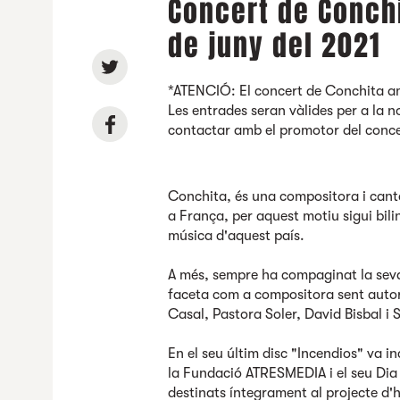
Concert de Conchi
de juny del 2021
*ATENCIÓ: El concert de Conchita am
Les entrades seran vàlides per a la no
contactar amb el promotor del conce
Conchita, és una compositora i cant
a França, per aquest motiu sigui bili
música d'aquest país.
A més, sempre ha compaginat la seva
faceta com a compositora sent autora
Casal, Pastora Soler, David Bisbal i 
En el seu últim disc "Incendios" va i
la Fundació ATRESMEDIA i el seu Dia d
destinats íntegrament al projecte d'