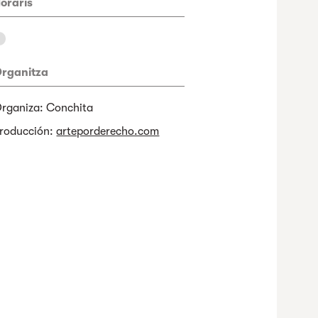
oraris
rganitza
rganiza: Conchita
roducción:
arteporderecho.com