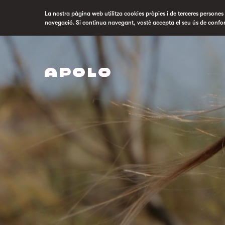
La nostra pàgina web utilitza cookies pròpies i de terceres persones p
navegació. Si continua navegant, vostè accepta el seu ús de confo