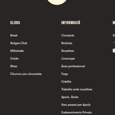
CLUBS
INFORMACIÓ
M
Bresh
Contacte
S
Nalgas Club
Notícies
Milkshake
Nosaltres
Oxido
Liveurope
Nitsa
Àrea professional
Churros con chocolate
Faqs
Crèdits
Treballa amb nosaltres
Apolo, Rules
Han passat per Apolo
Esdeveniments Privats