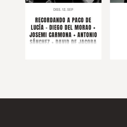
DISS. 12. SEP
RECORDANDO A PACO DE
LUCÍA - DIEGO DEL MORAO +
JOSEMI CARMONA + ANTONIO
SÁNCHEZ + DAVID DE JACOBA
+ MONTSE CORTÉS + PIRAÑA +
ARTISTA CONVIDAT
FARRUQUITO