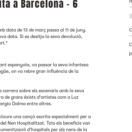
ta a Barcelona - 6
H
b data de 13 de març passa al 11 de juny.
O
va data. Si es desitja la seva devolució,
rt.*
O
P
ant espanyola, va passar la seva infantesa
ngüe, on va rebre gran influència de la
 carrera sobre els escenaris amb la seva
 de grans éxists d'artistes com a Luz
Sergio Dalma entre altres.
ncloure una cançó escrita especialment per a
el Nen Hospitalitzat. Tots els beneficis van
humanització d'hospitals per als nens de la