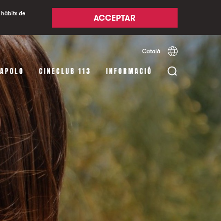
 hàbits de
ACCEPTAR
Català
Español
English
 APOLO
CINECLUB 113
INFORMACIÓ