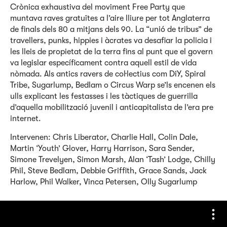
Crònica exhaustiva del moviment Free Party que
muntava raves gratuïtes a l’aire lliure per tot Anglaterra
de finals dels 80 a mitjans dels 90. La “unió de tribus” de
travellers, punks, hippies i àcrates va desafiar la policia i
les lleis de propietat de la terra fins al punt que el govern
va legislar específicament contra aquell estil de vida
nòmada. Als antics ravers de col·lectius com DiY, Spiral
Tribe, Sugarlump, Bedlam o Circus Warp se’ls encenen els
ulls explicant les festasses i les tàctiques de guerrilla
d’aquella mobilització juvenil i anticapitalista de l’era pre
internet.
Intervenen: Chris Liberator, Charlie Hall, Colin Dale,
Martin ‘Youth’ Glover, Harry Harrison, Sara Sender,
Simone Trevelyen, Simon Marsh, Alan ‘Tash’ Lodge, Chilly
Phil, Steve Bedlam, Debbie Griffith, Grace Sands, Jack
Harlow, Phil Walker, Vinca Petersen, Olly Sugarlump