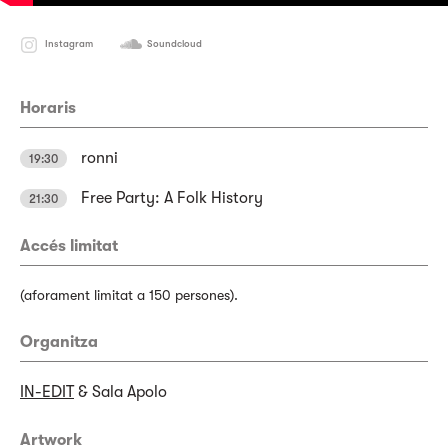
Instagram
Soundcloud
Horaris
ronni
19:30
Free Party: A Folk History
21:30
Accés limitat
(aforament limitat a 150 persones).
Organitza
IN-EDIT
& Sala Apolo
Artwork