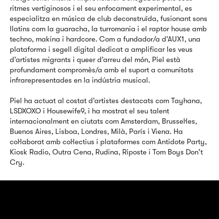
ritmes vertiginosos i el seu enfocament experimental, es
especialitza en música de club deconstruïda, fusionant sons
llatins com la guaracha, la turromania i el raptor house amb
techno, makina i hardcore. Com a fundador/a d’AUX1, una
plataforma i segell digital dedicat a amplificar les veus
d’artistes migrants i queer d’arreu del món, Piel està
profundament compromès/a amb el suport a comunitats
infrarepresentades en la indústria musical.
Piel ha actuat al costat d’artistes destacats com Tayhana,
LSDXOXO i Housewife9, i ha mostrat el seu talent
internacionalment en ciutats com Amsterdam, Brussel·les,
Buenos Aires, Lisboa, Londres, Milà, París i Viena. Ha
col·laborat amb col·lectius i plataformes com Antidote Party,
Kiosk Radio, Outra Cena, Rudina, Riposte i Tom Boys Don't
Cry.