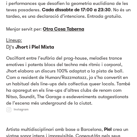
i performances que desafien la geometria euclidiana de les
teves posaderes.
Cada dissabte de 17:00 a 23:30
. No és un
tardeo, es una declaració d'intencions. Entrada gratuiïa.
Menjar servit per:
Otra Cosa Taberna
Lineup:
Dj's
Jhort i Piel Mixta
Oscil·lant entre l'eufòria del prog-house, melodies trance
emotives i potents blocs del techno més rítmic i corporal,
Jhort elabora un discurs 100% adaptat a la pista de ball.
Com a resident de Human/Razzmatazz, ja s'ha convertit en
un habitual dels line-ups dels col·lectius queer locals. També
ha aparegut en els line-ups d'altres clubs de renom com
Nitsa, Soundit, The Garage o esdeveniments autogestionats
de l'escena més underground de la ciutat.
Instagram
Artista multidisciplinari amb base a Barcelona,
Piel
crea un
viatge sonor intens i imprevisible. Conegut/da pels seus