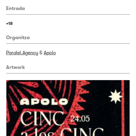
Entrada
+18
Organitza
Paralel.Agency
&
Apolo
Artwork