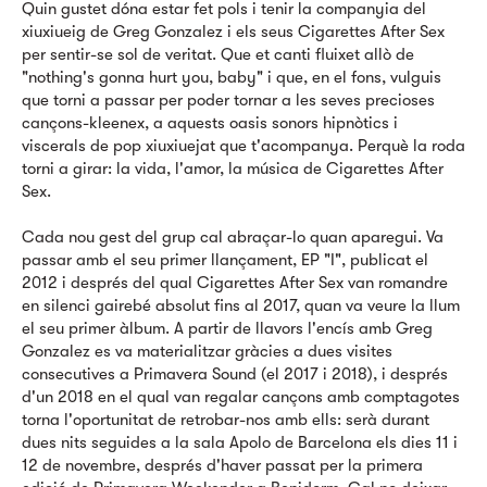
Quin gustet dóna estar fet pols i tenir la companyia del
xiuxiueig de Greg Gonzalez i els seus Cigarettes After Sex
per sentir-se sol de veritat. Que et canti fluixet allò de
"nothing's gonna hurt you, baby" i que, en el fons, vulguis
que torni a passar per poder tornar a les seves precioses
cançons-kleenex, a aquests oasis sonors hipnòtics i
viscerals de pop xiuxiuejat que t'acompanya. Perquè la roda
torni a girar: la vida, l'amor, la música de Cigarettes After
Sex.
Cada nou gest del grup cal abraçar-lo quan aparegui. Va
passar amb el seu primer llançament, EP "I", publicat el
2012 i després del qual Cigarettes After Sex van romandre
en silenci gairebé absolut fins al 2017, quan va veure la llum
el seu primer àlbum. A partir de llavors l'encís amb Greg
Gonzalez es va materialitzar gràcies a dues visites
consecutives a Primavera Sound (el 2017 i 2018), i després
d'un 2018 en el qual van regalar cançons amb comptagotes
torna l'oportunitat de retrobar-nos amb ells: serà durant
dues nits seguides a la sala Apolo de Barcelona els dies 11 i
12 de novembre, després d'haver passat per la primera