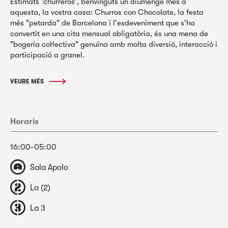
Estimats 'churreros', benvinguts un diumenge més a
aquesta, la vostra casa: Churros con Chocolate, la festa
més "petarda" de Barcelona i l'esdeveniment que s'ha
convertit en una cita mensual obligatòria, és una mena de
"bogeria col·lectiva" genuïna amb molta diversió, interacció i
participació a granel.
VEURE MÉS
Horaris
16:00-05:00
Sala Apolo
La (2)
La 3