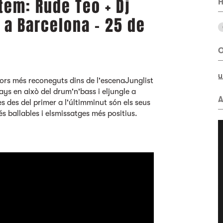
tem: Rude Teo + Dj
H
x a Barcelona - 25 de
O
u
ors més reconeguts dins de l'escenaJunglist
s en això del drum'n'bass i eljungle a
A
les des del primer a l'últimminut són els seus
s ballables i elsmissatges més positius.