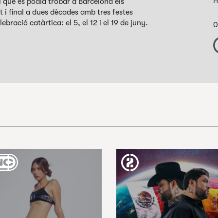
H
el que es podia trobar a Barcelona els
 i final a dues dècades amb tres festes
bració catàrtica: el 5, el 12 i el 19 de juny.
0