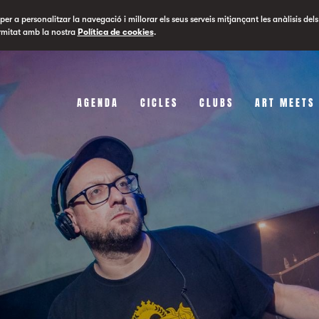
er a personalitzar la navegació i millorar els seus serveis mitjançant les anàlisis dels
rmitat amb la nostra
Política de cookies
.
AGENDA
CICLES
CLUBS
ART MEETS