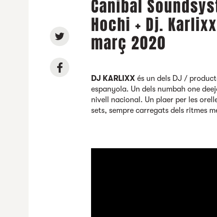
Canibal Soundsys
Hochi + Dj. Karlix
març 2020
DJ KARLIXX
és un dels DJ / product
espanyola. Un dels numbah one deejay
nivell nacional. Un plaer per les orel
sets, sempre carregats dels ritmes mé