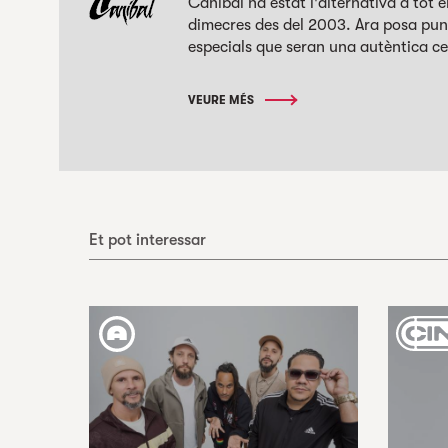
Caníbal ha estat l'alternativa a tot 
dimecres des del 2003. Ara posa punt
especials que seran una autèntica cele
VEURE MÉS
Et pot interessar