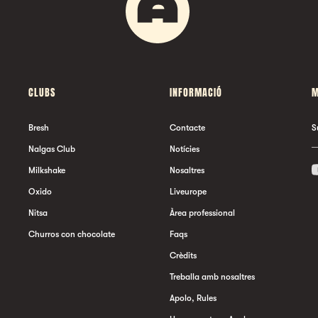
CLUBS
INFORMACIÓ
M
Bresh
Contacte
S
Nalgas Club
Notícies
Milkshake
Nosaltres
Oxido
Liveurope
Nitsa
Àrea professional
Churros con chocolate
Faqs
Crèdits
Treballa amb nosaltres
Apolo, Rules