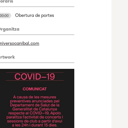
oraris
Obertura de portes
00:00
rganitza
niversocanibal.com
rtwork