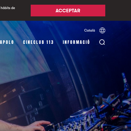
 hàbits de
ACCEPTAR
Català
Español
English
 APOLO
CINECLUB 113
INFORMACIÓ