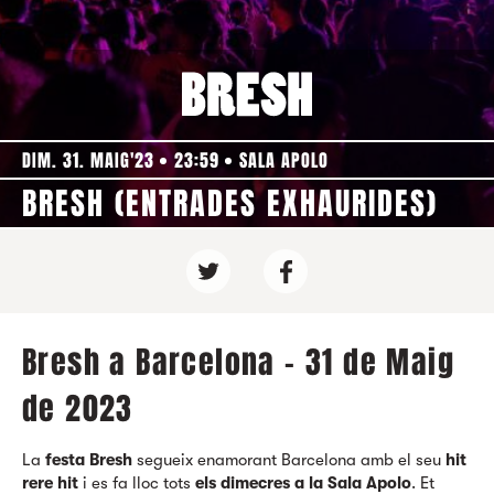
DIM. 31. MAIG'23
23:59
SALA APOLO
BRESH (ENTRADES EXHAURIDES)
Bresh a Barcelona - 31 de Maig
de 2023
La
festa Bresh
segueix enamorant Barcelona amb el seu
hit
rere hit
i es fa lloc tots
els dimecres a la Sala Apolo
. Et