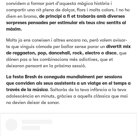
convidem a formar part d'aquesta màgica història i
compartir una nit plena de dolçor, flors i molts colors. I no ho
diem en broma,
de principi a fi et trobaràs amb diverses
sorpreses pensades per estimular els teus cinc sentits al
màxim.
Molts ja ens coneixen i altres encara no, però volem avisar-
te que vinguis còmode per ballar sense parar un
divertit mix
de reggaeton, pop, dancehall, rock, electro o disco
,
que
dónen pas a les combinacions més adictives, que et
deixaran pensant en la pròxima sessió.
La festa Bresh és coneguda mundialment per sessions
que conviden als seus assistents a un viatge en el temps a
través de la música
. Saltaràs de la teva infància a la teva
adolescència en minuts, gràcies a aquells clàssics que mai
no devien deixar de sonar.