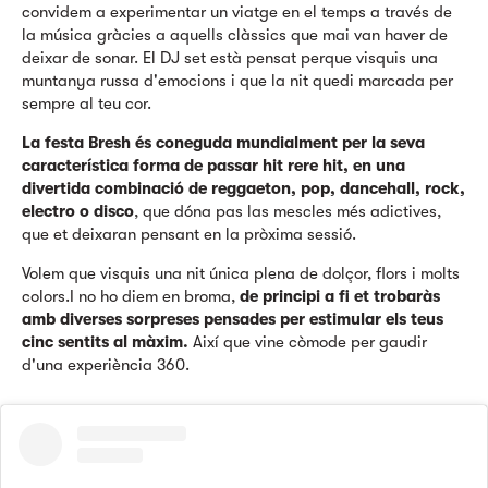
convidem a experimentar un viatge en el temps a través de
la música gràcies a aquells clàssics que mai van haver de
deixar de sonar. El DJ set està pensat perque visquis una
muntanya russa d'emocions i que la nit quedi marcada per
sempre al teu cor.
La festa Bresh és coneguda mundialment per la seva
característica forma de passar hit rere hit, en una
divertida combinació de reggaeton, pop, dancehall, rock,
electro o disco
, que dóna pas las mescles més adictives,
que et deixaran pensant en la pròxima sessió.
Volem que visquis una nit única plena de dolçor, flors i molts
colors.I no ho diem en broma,
de principi a fi et trobaràs
amb diverses sorpreses pensades per estimular els teus
cinc sentits al màxim.
Així que vine còmode per gaudir
d'una experiència 360.