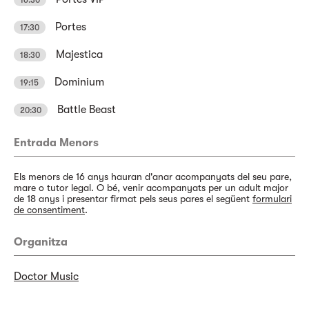
Portes
17:30
Majestica
18:30
Dominium
19:15
Battle Beast
20:30
Entrada Menors
Els menors de 16 anys hauran d'anar acompanyats del seu pare,
mare o tutor legal. O bé, venir acompanyats per un adult major
de 18 anys i presentar firmat pels seus pares el següent
formulari
de consentiment
.
Organitza
Doctor Music